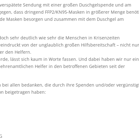
 verspätete Sendung mit einer großen Duschgelspende und am
ntgegen, dass dringend FFP2/KN95-Masken in größerer Menge benöt
ende Masken besorgen und zusammen mit dem Duschgel am
 doch sehr deutlich wie sehr die Menschen in Krisenzeiten
indruckt von der unglaublich großen Hilfsbereitschaft – nicht nu
r den Helfern.
rde, lässt sich kaum in Worte fassen. Und dabei haben wir nur ei
 ehrenamtlichen Helfer in den betroffenen Gebieten seit der
h bei allen bedanken, die durch ihre Spenden und/oder vergünstig
on beigetragen haben:
KG