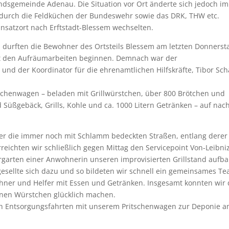
andsgemeinde Adenau. Die Situation vor Ort änderte sich jedoch im
 durch die Feldküchen der Bundeswehr sowie das DRK, THW etc.
insatzort nach Erftstadt-Blessem wechselten.
durften die Bewohner des Ortsteils Blessem am letzten Donnerst
it den Aufräumarbeiten beginnen. Demnach war der
und der Koordinator für die ehrenamtlichen Hilfskräfte, Tibor Sch
tschenwagen – beladen mit Grillwürstchen, über 800 Brötchen und
d Süßgebäck, Grills, Kohle und ca. 1000 Litern Getränken – auf nac
er die immer noch mit Schlamm bedeckten Straßen, entlang derer 
reichten wir schließlich gegen Mittag den Servicepoint Von-Leibni
garten einer Anwohnerin unseren improvisierten Grillstand aufb
gesellte sich dazu und so bildeten wir schnell ein gemeinsames Te
hner und Helfer mit Essen und Getränken. Insgesamt konnten wir 
nen Würstchen glücklich machen.
h Entsorgungsfahrten mit unserem Pritschenwagen zur Deponie 