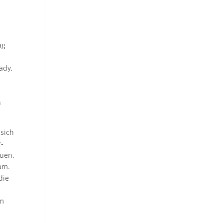
ag
ady,
h
sich
z-
auen.
am.
die
am